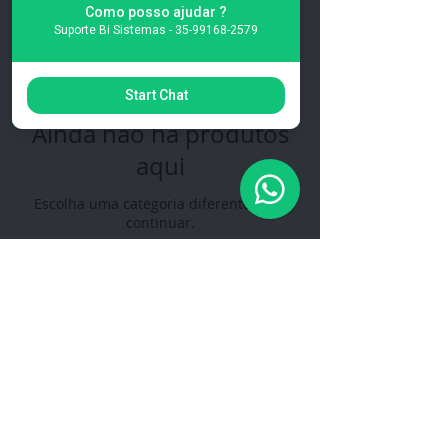
0 produto
Como posso ajudar ?
Suporte Bi Sistemas - 35-99168-2579
Start Chat
Ainda não há produtos
aqui
Escolha uma categoria diferente para
continuar.
Todos os Sistemas de Gestão são desenvolvidos
para empresas de vários seguimentos desenvolvido
pela BI Business Intelli.
Política de Privacidade
Siga-nos nas redes sociais