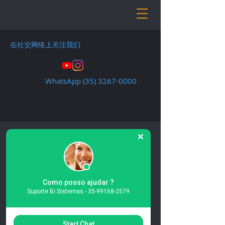
在社交网络上关注我们
WhatsApp
(35) 3267-0000
Em breve iremos liberar
Como posso ajudar ?
Suporte Bi Sistemas - 35-99168-2579
novos Instaladores do
Sistema
Bi ERP
Start Chat