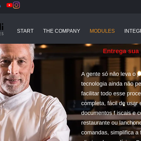
s
START
THE COMPANY
MODULES
INTEG
Entrega sua 
A gente só não leva o p
tecnologia ainda não p
facilitar todo esse pro
completa, fácil de usar 
documentos f iscais e co
restaurante ou lanchone
comandas, simplifica a 