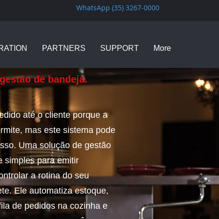
WhatsApp (35) 3267-0000
RATION
PARTNERS
SUPPORT
More
gestão de bandeja.
edido até o cliente porque a
ermite, mas este sistema pode
cesso. Uma solução de gestão
e simples para emitir
ntrolar a rotina do seu
te. Ele automatiza estoque,
fila de pedidos na cozinha e